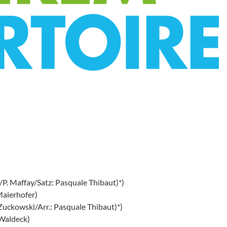
P. Maffay/Satz: Pasquale Thibaut)*)
Maierhofer)
 Zuckowski/Arr.: Pasquale Thibaut)*)
Waldeck)