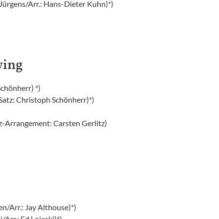
Jürgens/Arr.: Hans-Dieter Kuhn)*)
wing
chönherr) *)
atz: Christoph Schönherr)*)
z-Arrangement: Carsten Gerlitz)
n/Arr.: Jay Althouse)*)
rr.: Ed Lojeski)*)