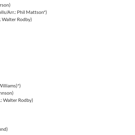
rson)
ls/Arr.: Phil Mattson*)
. Walter Rodby)
illiams)*)
ohnson)
.: Walter Rodby)
und)