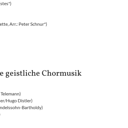
stes*)
te, Arr.: Peter Schnur*)
le geistliche Chormusik
 Telemann)
her/Hugo Distler)
endelssohn-Bartholdy)
)