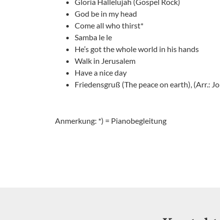
Gloria Hallelujah (Gospel Rock)
God be in my head
Come all who thirst*
Samba le le
He’s got the whole world in his hands
Walk in Jerusalem
Have a nice day
Friedensgruß (The peace on earth), (Arr.: Joh
Anmerkung: *) = Pianobegleitung