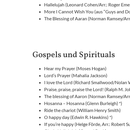
Hallelujah (Leonard Cohen/Arr.: Roger Eme
More I Cannot Wish You (aus “Guys and Dol
The Blessing of Aaran (Norman Ramsey/Arr
Gospels und Spirituals
Hear my Prayer (Moses Hogan)
Lord’s Prayer (Mahalia Jackson)
I love the Lord (Richard Smallwood/Nolan W
Praise, praise, praise the Lord! (Ralph M. J
The blessing of Aaron (Norman Ramsey/Arr
Hosanna – Hosanna (Glenn Burleigh) *)
Ride the chariot (William Henry Smith)
O happy day (Edwin R. Hawkins) *)
If you’re happy (Helge Förde, Arr.: Robert S