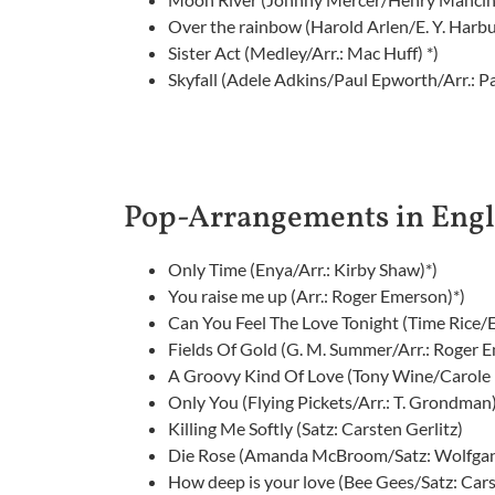
Over the rainbow (Harold Arlen/E. Y. Harbu
Sister Act (Medley/Arr.: Mac Huff) *)
Skyfall (Adele Adkins/Paul Epworth/Arr.: P
Pop-Arrangements in Engl
Only Time (Enya/Arr.: Kirby Shaw)*)
You raise me up (Arr.: Roger Emerson)*)
Can You Feel The Love Tonight (Time Rice/
Fields Of Gold (G. M. Summer/Arr.: Roger 
A Groovy Kind Of Love (Tony Wine/Carole 
Only You (Flying Pickets/Arr.: T. Grondman
Killing Me Softly (Satz: Carsten Gerlitz)
Die Rose (Amanda McBroom/Satz: Wolfgang 
How deep is your love (Bee Gees/Satz: Cars