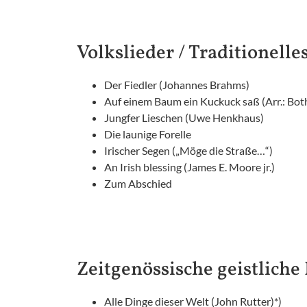
Volkslieder / Traditionelle
Der Fiedler (Johannes Brahms)
Auf einem Baum ein Kuckuck saß (Arr.: Bo
Jungfer Lieschen (Uwe Henkhaus)
Die launige Forelle
Irischer Segen („Möge die Straße…“)
An Irish blessing (James E. Moore jr.)
Zum Abschied
Zeitgenössische geistliche
Alle Dinge dieser Welt (John Rutter)*)