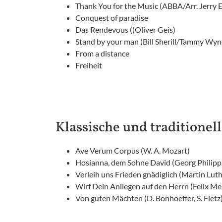
Thank You for the Music (ABBA/Arr. Jerry E
Conquest of paradise
Das Rendevous ((Oliver Geis)
Stand by your man (Bill Sherill/Tammy Wynet
From a distance
Freiheit
Klassische und traditionel
Ave Verum Corpus (W. A. Mozart)
Hosianna, dem Sohne David (Georg Philipp
Verleih uns Frieden gnädiglich (Martin Lut
Wirf Dein Anliegen auf den Herrn (Felix M
Von guten Mächten (D. Bonhoeffer, S. Fietz