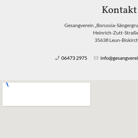
Kontakt
Gesangverein „Borussia-Sängergruß
Heinrich-Zutt-Straß
35638 Leun-Biskirc
06473 2975
info@gesangverei