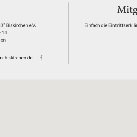
Mitg
“ Biskirchen e.V.
Einfach die Eintrittserkl
e 14
hen
n-biskirchen.de