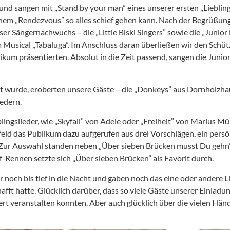
d sangen mit „Stand by your man” eines unserer ersten „Lieblingsl
einem „Rendezvous” so alles schief gehen kann. Nach der Begrüßun
ser Sängernachwuchs – die „Little Biski Singers” sowie die „Junio
m Musical „Tabaluga”. Im Anschluss daran überließen wir den Schü
ikum präsentierten. Absolut in die Zeit passend, sangen die Junior
zt wurde, eroberten unsere Gäste – die „Donkeys” aus Dornholzha
iedern.
ingslieder, wie „Skyfall” von Adele oder „Freiheit” von Marius M
ld das Publikum dazu aufgerufen aus drei Vorschlägen, ein persön
Zur Auswahl standen neben „Über sieben Brücken musst Du gehn”, 
-Rennen setzte sich „Über sieben Brücken” als Favorit durch.
noch bis tief in die Nacht und gaben noch das eine oder andere Lie
fft hatte. Glücklich darüber, dass so viele Gäste unserer Einladun
t veranstalten konnten. Aber auch glücklich über die vielen Händ